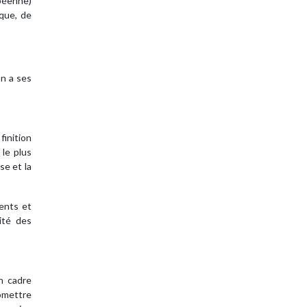
opéenne)
ique, de
on a ses
finition
 le plus
se et la
dents et
ité des
n cadre
omettre