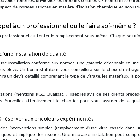
ouvelles fenêtres, privilégiez les produits certifiés CE (conformité eur
espect de normes strictes en matière d’isolation thermique et acoust
ppel à un professionnel ou le faire soi-même ?
à un professionnel ou tenter le remplacement vous-même. Chaque soluti
d’une installation de qualité
 une installation conforme aux normes, une garantie décennale et une 
s élevé. Un bon installateur vous conseillera sur le choix du vitrage
ira un devis détaillé comprenant le type de vitrage, les matériaux, la po
fications (mentions RGE, Qualibat…), lisez les avis de ses clients précé
. Surveillez attentivement le chantier pour vous assurer de la qual
 réserver aux bricoleurs expérimentés
des interventions simples (remplacement d’une vitre cassée dans u
fiques et implique des risques. Une mauvaise installation peut compr