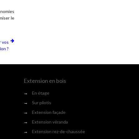
onomies
miser le
r vos
ion ?
Extension en bois
→
En étage
→
Sur pilotis
→
Extension façade
→
Extension véranda
→
Extension rez-de-chaussée