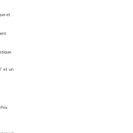
que et
ment
ustique
m² et un
Prix