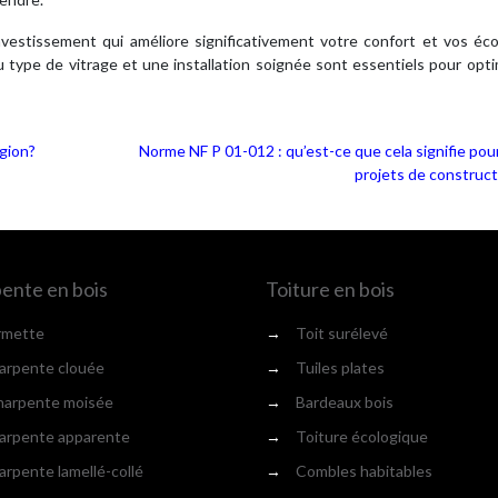
vestissement qui améliore significativement votre confort et vos éc
du type de vitrage et une installation soignée sont essentiels pour opti
égion?
Norme NF P 01-012 : qu’est-ce que cela signifie pou
projets de construct
ente en bois
Toiture en bois
rmette
→
Toit surélevé
rpente clouée
→
Tuiles plates
arpente moisée
→
Bardeaux bois
rpente apparente
→
Toiture écologique
rpente lamellé-collé
→
Combles habitables