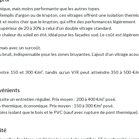
ique, mais moins performante que les autres types.
Remplis d’argon ou de krypton, ces vitrages offrent une isolation thermi
nt et moins cher que le krypton, qui offre des performances légèrement
supérieur de 20 à 30% à celui d’un double vitrage standard.
e chaleur du soleil en été, idéal pour les façades sud. Le coût est légère
, mais avec un surcoût.
u bruit, indispensable pour les zones bruyantes. L’ajout d’un vitrage aco
e entre 150 et 300 €/m², tandis qu’un VIR peut atteindre 350 à 500 €/
vénients
site un entretien régulier. Prix moyen : 200 à 400 €/m² posé.
on thermique, économique. Prix moyen : 150 à 300 €/m² posé.
ns isolant que le bois et le PVC (sauf avec rupture de pont thermique). 
ité