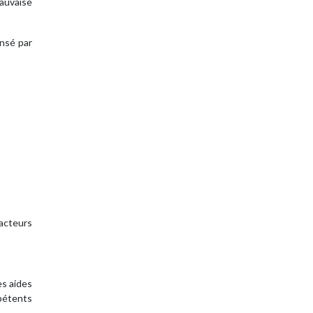
mauvaise
ensé par
facteurs
es aides
mpétents