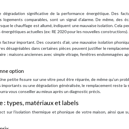
e dégradation significative de la performance énergétique. Des fact
s logements comparables, sont un signal d’alarme. De même, des éc
que le chauffage est allumé, indiquent une mauvaise isolation. Cela pe
nergétiques actuelles (ex: RE 2020 pour les nouvelles constructions).
 facteur important. Des courants d’air, une mauvaise isolation phoniqu
ures désagréables dans certaines pièces peuvent justifier le remplacem
itaire : maisons anciennes avec simple vitrage, fenêtres endommagées a
onne option
 Une petite fissure sur une vitre peut être réparée, de même qu’un pro
s importants ou une dégradation généralisée, le remplacement reste la 
pourra vous conseiller au mieux après un diagnostic précis.
 : types, matériaux et labels
ct sur l’isolation thermique et phonique de votre maison, ainsi que s
prix