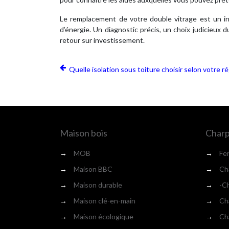
Le remplacement de votre double vitrage est un in
d’énergie. Un diagnostic précis, un choix judicieux 
retour sur investissement.
Quelle isolation sous toiture choisir selon votre r
Maison bois
Charp
→
MOB
→
Fe
→
Maison BBC
→
Cha
→
Maison durable
→
-Ch
→
Maison clé-en-main
→
Cha
→
Maison écologique
→
Cha