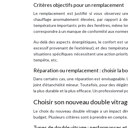
Critères objectifs pour un remplacement
Le remplacement est justifié si vous observez un
chauffage anormalement élevées, par rapport à de
température importants près des fenêtres, même lors
correspondre à un manque de conformité aux normes é
Au-delà des aspects énergétiques, le confort est un
excessif provenant de l’extérieur), et des températ
situations spécifiques nécessitent une action prior
tempête, etc.
Réparation ou remplacement : choisir la b
Dans certains cas, une réparation est envisageable.
joint d’étanchéité mineur. Toutefois, pour des dégât
la plus durable et la plus efficace. Un professionnel 
Choisir son nouveau double vitrage
Le choix du nouveau double vitrage a un impact dire
budget. Plusieurs critères sont à prendre en compte.
Types de double vitrage : performances et 