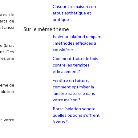
Casquette maison : un
atout esthétique et
ures de
pratique
arts de
ut aussi
Sur le même thème
Isoler un plafond rampant
: méthodes efficaces à
e (bruit
considérer
ent. Des
près une
Comment traiter le bois
contre les termites
efficacement?
Fenêtre en toiture,
blème de
comment optimiser la
solution
lumière naturelle dans
votre maison ?
Porte isolation sonore :
quelles options s’offrent
ur votre
à vous ?