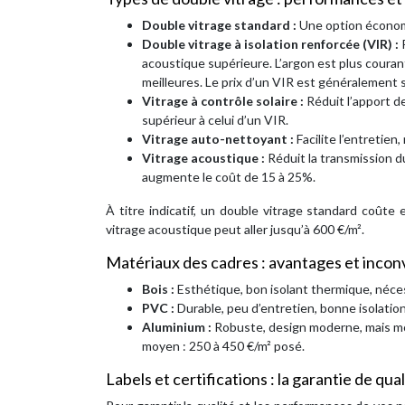
Double vitrage standard :
Une option économ
Double vitrage à isolation renforcée (VIR) :
acoustique supérieure. L’argon est plus coura
meilleures. Le prix d’un VIR est généralement 
Vitrage à contrôle solaire :
Réduit l’apport d
supérieur à celui d’un VIR.
Vitrage auto-nettoyant :
Facilite l’entretien
Vitrage acoustique :
Réduit la transmission d
augmente le coût de 15 à 25%.
À titre indicatif, un double vitrage standard coût
vitrage acoustique peut aller jusqu’à 600 €/m².
Matériaux des cadres : avantages et incon
Bois :
Esthétique, bon isolant thermique, néces
PVC :
Durable, peu d’entretien, bonne isolati
Aluminium :
Robuste, design moderne, mais moi
moyen : 250 à 450 €/m² posé.
Labels et certifications : la garantie de qual