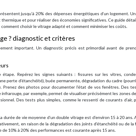
représentent jusqu’à 20% des dépenses énergétiques d’un logement. Un
 thermique et pour réaliser des économies significatives. Ce guide détai
 comment choisir le vitrage adapté et comment minimiser les coûts.
e ? diagnostic et critères
ement important. Un diagnostic précis est primordial avant de pren
eurs
 étape. Repérez les signes suivants : fissures sur les vitres, conde
 une perte d’étanchéité), buée permanente, dégradation du cadre (pourr
VC). Prenez des photos pour documenter l’état de vos fenêtres. Des te
infrarouge, par exemple, permet de visualiser précisément les zones d
ssionnel. Des tests plus simples, comme le ressenti de courants d’air,
 La durée de vie moyenne d’un double vitrage est d’environ 15 à 20 ans. 
ativement, en raison de la dégradation des joints d’étanchéité ou de la 
erte de 10% à 20% des performances est courante après 15 ans.