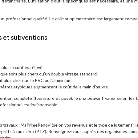
 d’étanchéité. L’utilisation d’outils spécifiques est nécessaire, et une 
 d’un professionnel qualifié. Le coût supplémentaire est largement comp
s et subventions
 plus le coût est élevé.
que sont plus chers qu’un double vitrage standard.
t plus cher que le PVC ou l’aluminium.
s fenêtres atypiques augmentent le coût de la main d’œuvre.
tion complète (fourniture et pose), le prix pouvant varier selon les 
ofessionnel est indispensable.
os travaux : MaPrimeRénov’ (selon vos revenus et le type de logement), l
éco-prêts à taux zéro (PTZ). Renseignez-vous auprès des organismes co
tendre.