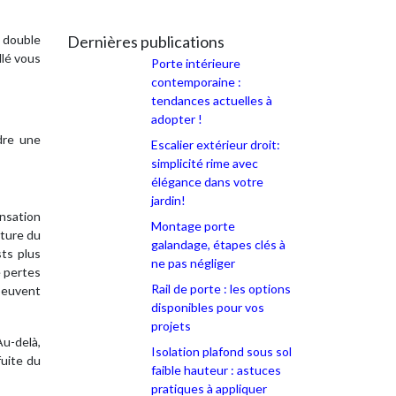
 double
Dernières publications
llé vous
Porte intérieure
contemporaine :
tendances actuelles à
adopter !
dre une
Escalier extérieur droit:
simplicité rime avec
élégance dans votre
jardin!
nsation
Montage porte
iture du
galandage, étapes clés à
sts plus
ne pas négliger
e pertes
Rail de porte : les options
 peuvent
disponibles pour vos
projets
Au-delà,
Isolation plafond sous sol
fuite du
faible hauteur : astuces
pratiques à appliquer