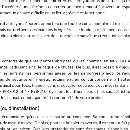
l s’adapte parfaitement aux différentes configurations de terrain, qu’il 
, d’accéder à une piscine ou de créer un cheminement à travers un esp
rmer un espace difficile en un lieu agréable et fonctionnel.
brut aux lignes épurées apportera une touche contemporaine et minimali
bois naturel avec des marches irrégulières se fondra parfaitement dans l
ardin en pierre naturelle avec des touches de mosaïque créera une ambi
 et confortable que les pentes abruptes ou les chemins sinueux. Les 
ente, réduisant ainsi le risque de chutes. De plus, il est possible d’ajo
les enfants, les personnes âgées ou les personnes à mobilité rédu
s de sécurité en vigueur, notamment en ce qui concerne la hauteu
imal pour tous. Investir dans un escalier sécurisé, c’est investir dans 
 NF P01-012 et NF P98-310 régissent les dimensions et les caractéristi
les consulter pour garantir la conformité de votre projet.
(ou d’installation)
lus économique qu’un escalier courbe ou complexe. Sa conception simp
 de main-d’œuvre. De plus, pour les bricoleurs avertis, il est tout à fait 
bois ou en béton. Des kits préfabriqués sont également disponibles 