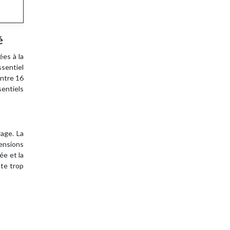
é
ées à la
ssentiel
entre 16
sentiels
rage. La
mensions
ée et la
nte trop