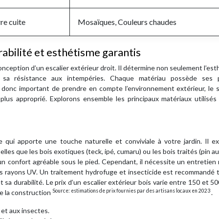
rre cuite
Mosaïques, Couleurs chaudes
rabilité et esthétisme garantis
onception d’un escalier extérieur droit. Il détermine non seulement l’es
t sa résistance aux intempéries. Chaque matériau possède ses 
st donc important de prendre en compte l’environnement extérieur, le 
 plus approprié. Explorons ensemble les principaux matériaux utilisés
qui apporte une touche naturelle et conviviale à votre jardin. Il ex
es que les bois exotiques (teck, ipé, cumaru) ou les bois traités (pin a
 un confort agréable sous le pied. Cependant, il nécessite un entretien 
 les rayons UV. Un traitement hydrofuge et insecticide est recommandé 
sa durabilité. Le prix d’un escalier extérieur bois varie entre 150 et 5
Source: estimations de prix fournies par des artisans locaux en 2023
de la construction
.
 et aux insectes.