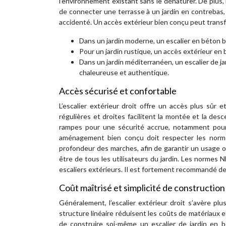
l’environnement existant sans le dénaturer. De plus, i
de connecter une terrasse à un jardin en contrebas
accidenté. Un accès extérieur bien conçu peut transfo
Dans un jardin moderne, un escalier en béton 
Pour un jardin rustique, un accès extérieur en 
Dans un jardin méditerranéen, un escalier de j
chaleureuse et authentique.
Accès sécurisé et confortable
L’escalier extérieur droit offre un accès plus sûr
régulières et droites facilitent la montée et la desc
rampes pour une sécurité accrue, notamment pour 
aménagement bien conçu doit respecter les norme
profondeur des marches, afin de garantir un usage opt
être de tous les utilisateurs du jardin. Les normes
escaliers extérieurs. Il est fortement recommandé de 
Coût maîtrisé et simplicité de construction 
Généralement, l’escalier extérieur droit s’avère p
structure linéaire réduisent les coûts de matériaux et
de construire soi-même un escalier de jardin en 