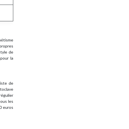
thétisme
propres
style de
 pour la
iste de
utoclave
régulier
tous les
00 euros