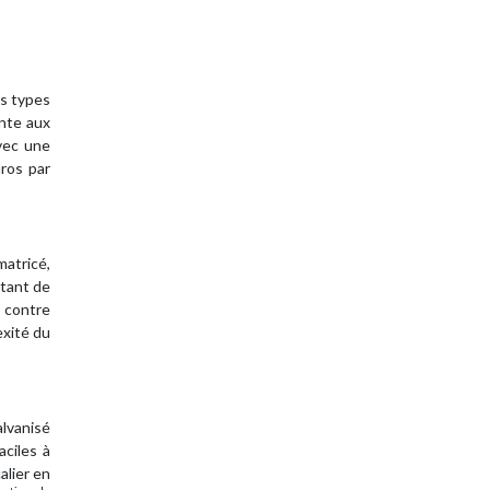
ts types
ante aux
avec une
uros par
matricé,
rtant de
r contre
exité du
alvanisé
aciles à
alier en