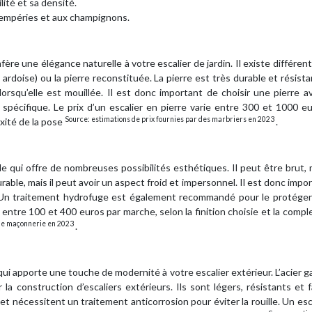
lité et sa densité.
intempéries et aux champignons.
ère une élégance naturelle à votre escalier de jardin. Il existe différen
re, ardoise) ou la pierre reconstituée. La pierre est très durable et résist
lorsqu’elle est mouillée. Il est donc important de choisir une pierre 
spécifique. Le prix d’un escalier en pierre varie entre 300 et 1000 e
Source: estimations de prix fournies par des marbriers en 2023
xité de la pose
.
 qui offre de nombreuses possibilités esthétiques. Il peut être brut, 
rable, mais il peut avoir un aspect froid et impersonnel. Il est donc impo
re. Un traitement hydrofuge est également recommandé pour le protége
 entre 100 et 400 euros par marche, selon la finition choisie et la compl
 de maçonnerie en 2023
.
ui apporte une touche de modernité à votre escalier extérieur. L’acier g
 la construction d’escaliers extérieurs. Ils sont légers, résistants et f
et nécessitent un traitement anticorrosion pour éviter la rouille. Un esc