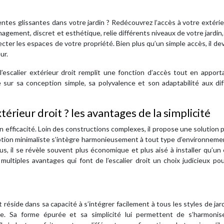
tes glissantes dans votre jardin ? Redécouvrez l’accès à votre extéri
énagement, discret et esthétique, relie différents niveaux de votre jardin,
ecter les espaces de votre propriété. Bien plus qu’un simple accès, il de
ur.
 l’escalier extérieur droit remplit une fonction d’accès tout en appor
 sur sa conception simple, sa polyvalence et son adaptabilité aux di
érieur droit ? les avantages de la simplicité
 son efficacité. Loin des constructions complexes, il propose une solution 
eption minimaliste s’intègre harmonieusement à tout type d’environneme
, il se révèle souvent plus économique et plus aisé à installer qu’un 
ltiples avantages qui font de l’escalier droit un choix judicieux po
t réside dans sa capacité à s’intégrer facilement à tous les styles de jardi
ue. Sa forme épurée et sa simplicité lui permettent de s’harmonis