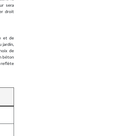
eur sera
r droit
e et de
 jardin,
choix de
en béton
 reflète