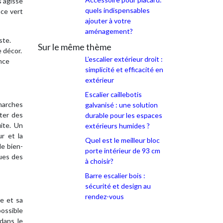
s’agisse
quels indispensables
ace vert
ajouter à votre
aménagement?
ste.
Sur le même thème
e décor.
L’escalier extérieur droit :
ance
simplicité et efficacité en
extérieur
Escalier caillebotis
marches
galvanisé : une solution
uter des
durable pour les espaces
ite. Un
extérieurs humides ?
r et la
Quel est le meilleur bloc
le bien-
porte intérieur de 93 cm
ques des
à choisir?
Barre escalier bois :
sécurité et design au
rendez-vous
le et sa
possible
dans le