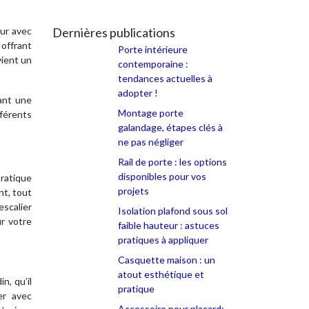
eur avec
Dernières publications
 offrant
Porte intérieure
vient un
contemporaine :
tendances actuelles à
adopter !
tant une
Montage porte
fférents
galandage, étapes clés à
ne pas négliger
Rail de porte : les options
disponibles pour vos
pratique
projets
nt, tout
escalier
Isolation plafond sous sol
ur votre
faible hauteur : astuces
pratiques à appliquer
Casquette maison : un
atout esthétique et
n, qu’il
pratique
er avec
Accessoire pour placard: