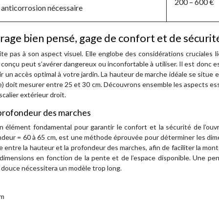
200 – 600 €
anticorrosion nécessaire
rage bien pensé, gage de confort et de sécurit
ite pas à son aspect visuel. Elle englobe des considérations cruciales li
 conçu peut s’avérer dangereux ou inconfortable à utiliser. Il est donc e
r un accès optimal à votre jardin. La hauteur de marche idéale se situe 
he) doit mesurer entre 25 et 30 cm. Découvrons ensemble les aspects es
calier extérieur droit.
t profondeur des marches
 élément fondamental pour garantir le confort et la sécurité de l’ouv
fondeur = 60 à 65 cm, est une méthode éprouvée pour déterminer les di
 entre la hauteur et la profondeur des marches, afin de faciliter la mont
 dimensions en fonction de la pente et de l’espace disponible. Une pe
op douce nécessitera un modèle trop long.
cm