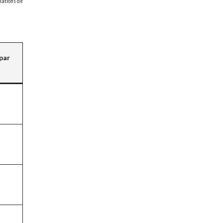
mations de
 par