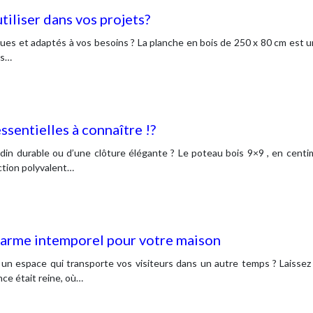
tiliser dans vos projets?
ques et adaptés à vos besoins ? La planche en bois de 250 x 80 cm est un
es…
ssentielles à connaître !?
rdin durable ou d’une clôture élégante ? Le poteau bois 9×9 , en cent
ction polyvalent…
harme intemporel pour votre maison
n espace qui transporte vos visiteurs dans un autre temps ? Laissez le 
nce était reine, où…