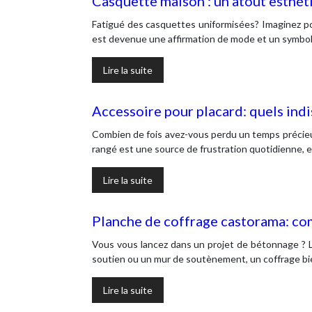
Casquette maison : un atout esthét
Fatigué des casquettes uniformisées? Imaginez por
est devenue une affirmation de mode et un symbole
Lire la suite
Accessoire pour placard: quels ind
Combien de fois avez-vous perdu un temps précieux
rangé est une source de frustration quotidienne,
Lire la suite
Planche de coffrage castorama: com
Vous vous lancez dans un projet de bétonnage ? Le
soutien ou un mur de soutènement, un coffrage b
Lire la suite