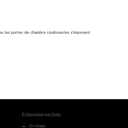
eux, les portes de chambre coulissantes s’imposent
Extension en bois
→
En étage