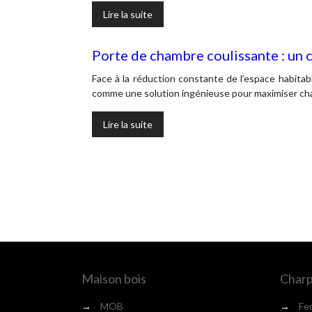
Lire la suite
Porte de chambre coulissante : un c
Face à la réduction constante de l’espace habitab
comme une solution ingénieuse pour maximiser ch
Lire la suite
Maison bois
Charp
→
MOB
→
Fe