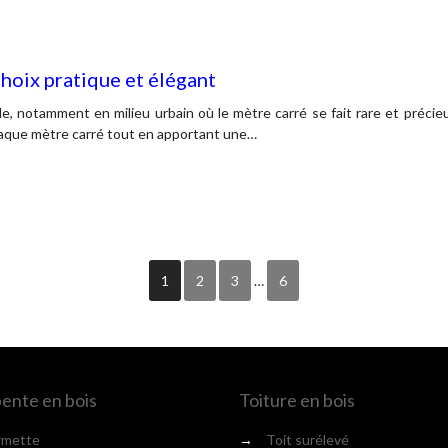
hoix pratique et élégant
le, notamment en milieu urbain où le mètre carré se fait rare et préci
aque mètre carré tout en apportant une…
1
2
3
…
6
ente en bois
Toiture en bois
rmette
→
Toit surélevé