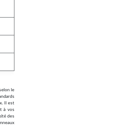
selon le
andards
. Il est
t à vos
xité des
panneaux