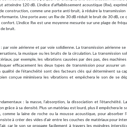
t atteindre 120 dB. L’indice d’affaiblissement acoustique (Rw), exprim
de construction, comme une porte anti-bruit, à réduire la transmission
 performante. Une porte avec un Rw de 30 dB réduit le bruit de 30 dB, ce 
de confort. L’indice Rw est une moyenne mesurée sur une plage de fréq
de bruit.
 par voie aérienne et par voie solidienne. La transmission aérienne se
rsations, la musique ou les bruits de la circulation. La transmission so
tériaux, par exemple, les vibrations causées par des pas, des machine
bloquer efficacement les deux types de transmission pour assurer un 
a qualité de l’étanchéité sont des facteurs clés qui déterminent sa ca
bien conçue minimisera les vibrations et empêchera le son de se dép
ndamentaux : la masse, l’absorption, la dissociation et l’étanchéité. 
on grâce à sa densité. Plus un matériau est lourd, plus il empêchera le s
ux, comme la laine de roche ou la mousse acoustique, pour absorber l
consiste à créer des vides d’air entre les couches de matériaux pour int
d’air, car le son se propage facilement à travers les moindres intersti