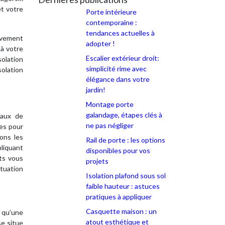
et votre
Porte intérieure
contemporaine :
tendances actuelles à
tivement
adopter !
 à votre
Escalier extérieur droit:
solation
simplicité rime avec
solation
élégance dans votre
jardin!
Montage porte
galandage, étapes clés à
taux de
ne pas négliger
res pour
ons les
Rail de porte : les options
liquant
disponibles pour vos
ts vous
projets
ituation
Isolation plafond sous sol
faible hauteur : astuces
pratiques à appliquer
Casquette maison : un
 qu’une
atout esthétique et
e situe