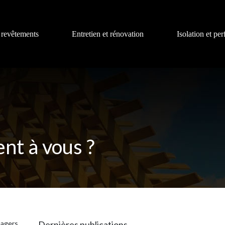
 revêtements
Entretien et rénovation
Isolation et pe
ent à vous ?
énagers…
Dernières publications