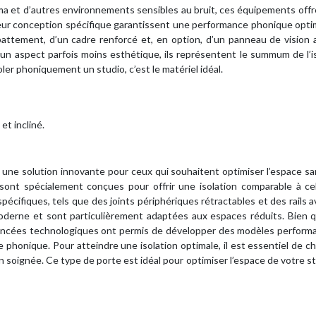
éma et d’autres environnements sensibles au bruit, ces équipements off
eur conception spécifique garantissent une performance phonique optim
battement, d’un cadre renforcé et, en option, d’un panneau de vision
et un aspect parfois moins esthétique, ils représentent le summum de l’i
oler phoniquement un studio, c’est le matériel idéal.
et incliné.
t une solution innovante pour ceux qui souhaitent optimiser l’espace s
 sont spécialement conçues pour offrir une isolation comparable à ce
écifiques, tels que des joints périphériques rétractables et des rails 
oderne et sont particulièrement adaptées aux espaces réduits. Bien qu
avancées technologiques ont permis de développer des modèles perform
honique. Pour atteindre une isolation optimale, il est essentiel de ch
on soignée. Ce type de porte est idéal pour optimiser l’espace de votre s