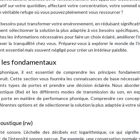
if sur votre quotidien, affectant votre concentration, votre sommeil 
 un véritable refuge où vous pouvez pleinement vous ressourcer ?
os besoins peut transformer votre environnement, en réduisant significa
nt sélectionner la solution la plus adaptée à vos besoins spécifiques,
tes les informations nécessaires pour faire un choix éclairé, améliorer l’i
r la tranquillité chez vous. Préparez-vous à explorer le monde de l’i
t essentiel mais souvent négligé pour créer un intérieur paisible.
: les fondamentaux
n phonique, il est essentiel de comprendre les principes fondamen
bruit. Cette section vous fournira les connaissances de base nécessai
rents types de portes et prendre une décision éclairée. Nous aborder
oustique (Rw) et les différents modes de transmission du son, en exp
une porte en matière de performance phonique. Comprendre ces concep
érentes options et de sélectionner la solution la plus adaptée à votre s
coustique (rw)
té sonore. L’échelle des décibels est logarithmique, ce qui signifie
e l’intensité sonore perçue. Par exemple, une conversation normale s