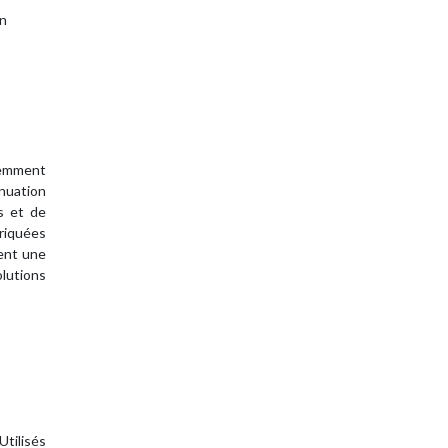
on
uemment
énuation
s et de
briquées
rent une
olutions
Utilisés