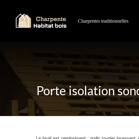
Charpentes traditionnelles
Porte isolation sono
Le bruit est omniprésent : trafic routier incessan