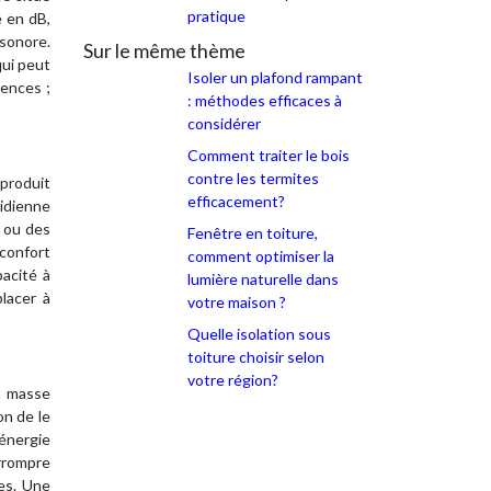
pratique
é en dB,
 sonore.
Sur le même thème
qui peut
Isoler un plafond rampant
uences ;
: méthodes efficaces à
considérer
Comment traiter le bois
contre les termites
 produit
efficacement?
lidienne
s ou des
Fenêtre en toiture,
confort
comment optimiser la
pacité à
lumière naturelle dans
lacer à
votre maison ?
Quelle isolation sous
toiture choisir selon
votre région?
La masse
on de le
’énergie
errompre
ces. Une