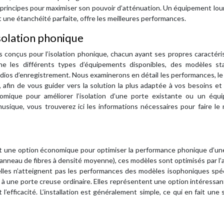
 principes pour maximiser son pouvoir d’atténuation. Un équipement lou
 une étanchéité parfaite, offre les meilleures performances.
isolation phonique
onçus pour l’isolation phonique, chacun ayant ses propres caractéris
ne les différents types d’équipements disponibles, des modèles st
udios d’enregistrement. Nous examinerons en détail les performances, le 
e, afin de vous guider vers la solution la plus adaptée à vos besoins et
mique pour améliorer l’isolation d’une porte existante ou un équ
ique, vous trouverez ici les informations nécessaires pour faire le 
t une option économique pour optimiser la performance phonique d’une
nneau de fibres à densité moyenne), ces modèles sont optimisés par l’
’elles n’atteignent pas les performances des modèles isophoniques spéc
 à une porte creuse ordinaire. Elles représentent une option intéressa
’efficacité. L’installation est généralement simple, ce qui en fait une 