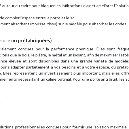
é autour du cadre pour bloquer les infiltrations d’air et améliorer l’isolati
de combler l’espace entre la porte et le sol.
ment absorbant (mousse, tissu) sur le modèle pour absorber les ondes
esure ou préfabriquées)
écialement conçues pour la performance phonique. Elles sont fréq
ls que le bois, le plâtre, le métal et un isolant, afin de maximiser l’att
ance élevée et sont disponibles dans une grande variété de modèle
 pour s’adapter parfaitement à vos besoins et à votre espace, ou préfa
e. Elles représentent un investissement plus important, mais elles off
onnements nécessitant un calme optimal. Pour une porte anti bruit, les s
.
utions professionnelles conçues pour fournir une isolation maximale. 