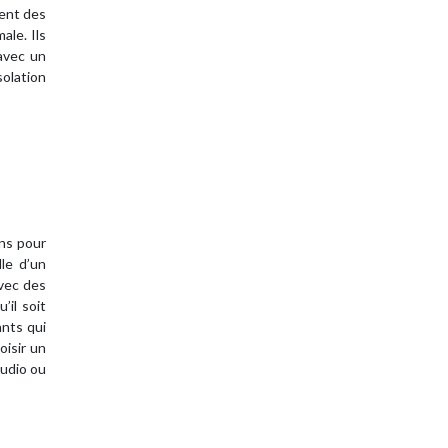
rent des
ale. Ils
 avec un
solation
ans pour
lle d’un
avec des
’il soit
ants qui
oisir un
tudio ou