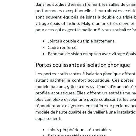
dans les studios d’enregistrement, les salles de cin
performances exceptionnelles. Leur robustesse et l
sont souvent équipés de joints à double ou triple 
vitrage épais et incliné. Malgré un prix très élevé 
pour ceux qui exigent le meilleur. Si vous souhaitez is
Joints à double ou triple battement.
Cadre renforcé.
Panneau de vision en option avec vitrage épais 
Portes coulissantes à isolation phonique
Les portes coulissantes à isolation phonique offren
autant sacrifier le confort acoustique. Ces portes
modèle battant, grâce à des systèmes d’étanchéité sp
profilés acoustiques. Elles offrent un esthétisme m
plus complexe d’isoler une porte coulissante, les 
répondent aux exigences en matière de performance p
modèle de haute qualité et de veiller à une installati
appartement.
Joints périphériques rétractables.
Rails avec profilés acoustiques.