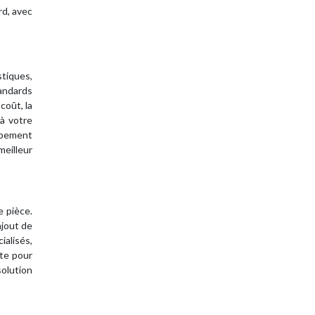
rd, avec
tiques,
andards
coût, la
 à votre
ipement
meilleur
 pièce.
ajout de
ialisés,
nte pour
solution