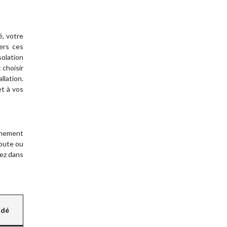
é, votre
vers ces
solation
 choisir
llation.
et à vos
onnement
route ou
vez dans
ndé