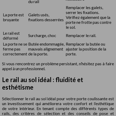
du rail
Remplacer les galets,
serrer les fixations.
La porte est
Galets usés,
Vérifiez également que la
bruyante
fixations desserrées
porte ne frotte pas contre
le sol.
Le rail est
Surcharge, choc
Remplacer le rail.
déformé
La porte ne se
Butée endommagée,
Remplacer la butée ou
ferme pas
mauvais alignement
ajuster la position de la
correctement
de la porte.
porte.
Si vous rencontrez un problème persistant, n’hésitez pas à faire
appel à un professionnel.
Le rail au sol idéal : fluidité et
esthétisme
Sélectionner le rail au sol idéal pour votre porte coulissante est
un investissement qui améliorera votre confort et l’esthétique
de votre intérieur. En tenant compte des différents types de
rails, des critères de sélection et des conseils de pose et