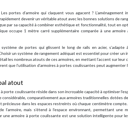
es portes d’armoire qui claquent vous agacent ? L’aménagement int
 rapidement devenir un véritable atout avec les bonnes solutions de ra
ingue par sa capacité à combiner esthétique et fonctionnalité, tout en op
ssique occupe 1 mètre carré supplémentaire comparée à une armoire 
système de portes qui glissent le long de rails en acier, s’adapte à
Choisir un système de rangement adéquat est essentiel pour créer un i
étail les nombreux atouts de ces armoires, en mettant l’accent sur leur 
ent que l’utilisation d’armoires à portes coulissantes peut augmenter 
pal atout
e à porte coulissante réside dans son incroyable capacité à optimiser l’es
considérable, comparativement aux armoires traditionnelles dotées de
nt précieuse dans les espaces restreints où chaque centimètre compte.
de l’armoire, mais s’étend à l’espace environnant, permettant une me
 une armoire à porte coulissante est une solution intelligente pour le