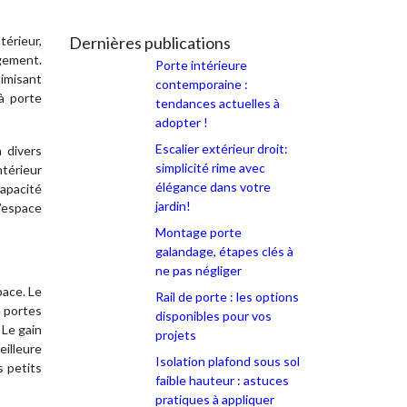
érieur,
Dernières publications
ngement.
Porte intérieure
timisant
contemporaine :
à porte
tendances actuelles à
adopter !
Escalier extérieur droit:
 divers
simplicité rime avec
ntérieur
élégance dans votre
capacité
jardin!
l’espace
Montage porte
galandage, étapes clés à
ne pas négliger
pace. Le
Rail de porte : les options
 portes
disponibles pour vos
 Le gain
projets
illeure
Isolation plafond sous sol
s petits
faible hauteur : astuces
pratiques à appliquer