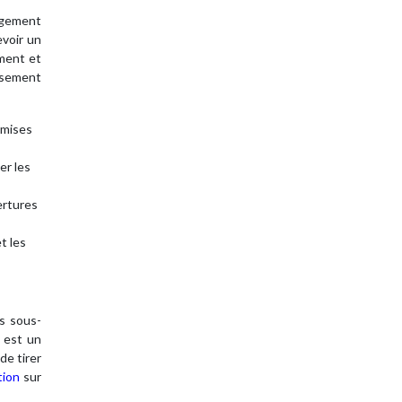
agement
evoir un
ement et
issement
emises
er les
ertures
t les
s sous-
s est un
de tirer
tion
sur