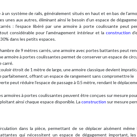
à un système de rails, généralement situés en haut et en bas de l’armo
 les unes aux autres, éliminant ainsi le besoin d’un espace de dégagem
arrés : l’espace libéré par une armoire à porte coulissante peut pe
atout considérable pour l’aménagement intérieur et la
construction
d’
à 30% dans les petits espaces.
hambre de 9 mètres carrés, une armoire avec portes battantes peut rend
. Une armoire à portes coulissantes permet de conserver un espace de circ
e carré.
uloir étroit de 1 mètre de large, une armoire classique devient impratic
re parfaitement, offrant un espace de rangement sans compromettre le
verte peut réduire l’espace de passage à 0.5 mètre, rendant le déplacem
es armoires à portes coulissantes peuvent être conçues sur mesure pou
ploitant ainsi chaque espace disponible. La
construction
sur mesure per
circulation dans la pièce, permettant de se déplacer aisément même 
 battantes qui nécessitent un espace de dégagement important, les