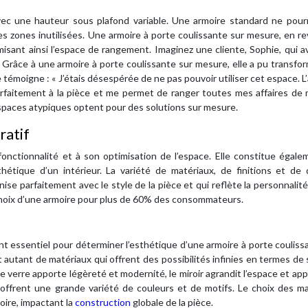
ec une hauteur sous plafond variable. Une armoire standard ne pourr
es zones inutilisées. Une armoire à porte coulissante sur mesure, en r
isant ainsi l’espace de rangement. Imaginez une cliente, Sophie, qui a
 Grâce à une armoire à porte coulissante sur mesure, elle a pu transfo
 témoigne : « J’étais désespérée de ne pas pouvoir utiliser cet espace. L
 parfaitement à la pièce et me permet de ranger toutes mes affaires de
paces atypiques optent pour des solutions sur mesure.
ratif
 fonctionnalité et à son optimisation de l’espace. Elle constitue égal
sthétique d’un intérieur. La variété de matériaux, de finitions et de
ise parfaitement avec le style de la pièce et qui reflète la personnalit
e choix d’une armoire pour plus de 60% des consommateurs.
nt essentiel pour déterminer l’esthétique d’une armoire à porte couliss
sont autant de matériaux qui offrent des possibilités infinies en termes de 
le verre apporte légèreté et modernité, le miroir agrandit l’espace et ap
ié offrent une grande variété de couleurs et de motifs. Le choix des m
moire, impactant la
construction
globale de la pièce.