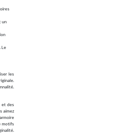
moires
t un
ion
. Le
iser les
iginale.
nnalité.
 et des
us aimez
 armoire
e motifs
inalité.