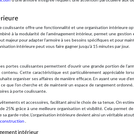
érieure
te coulissante offre une fonctionnalité et une organisation intérieure op
ombiné à la modularité de l’aménagement intérieur, permet une gestion 
out majeur pour adapter l’armoire à ses besoins spécifiques et pour main
nisation intérieure peut vous faire gagner jusqu’à 15 minutes par jour.
es portes coulissantes permettent d’ouvrir une grande portion de l’ar
contenu. Cette caractéristique est particulièrement appréciable lors
uhaite organiser ses affaires de manière efficace. En ayant une vue d’
ouver ce que l’on cherche et de maintenir un espace de rangement ordonné.
ires à porte coulissante.
 vêtements et accessoires, facilitant ainsi le choix de sa tenue. On estim
e 25% grâce à une meilleure organisation et visibilité. Cela permet d
e sa garde-robe. L’organisation intérieure devient ainsi un véritable atout
construction
.
gement intérieur