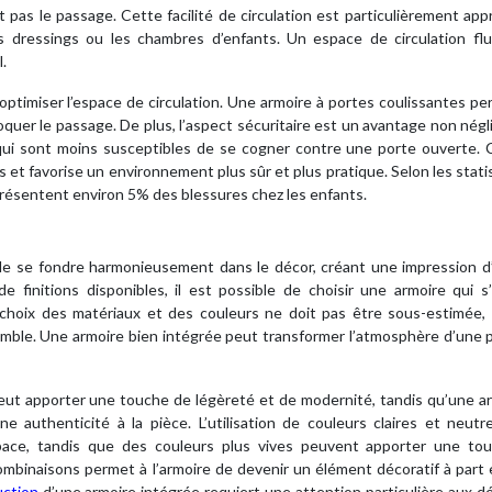
nt pas le passage. Cette facilité de circulation est particulièrement app
 dressings ou les chambres d’enfants. Un espace de circulation flu
.
d’optimiser l’espace de circulation. Une armoire à portes coulissantes p
oquer le passage. De plus, l’aspect sécuritaire est un avantage non négl
qui sont moins susceptibles de se cogner contre une porte ouverte. 
 et favorise un environnement plus sûr et plus pratique. Selon les stati
résentent environ 5% des blessures chez les enfants.
 de se fondre harmonieusement dans le décor, créant une impression d
 finitions disponibles, il est possible de choisir une armoire qui s
 choix des matériaux et des couleurs ne doit pas être sous-estimée, 
emble. Une armoire bien intégrée peut transformer l’atmosphère d’une 
peut apporter une touche de légèreté et de modernité, tandis qu’une a
 authenticité à la pièce. L’utilisation de couleurs claires et neutr
space, tandis que des couleurs plus vives peuvent apporter une to
mbinaisons permet à l’armoire de devenir un élément décoratif à part 
uction
d’une armoire intégrée requiert une attention particulière aux dé