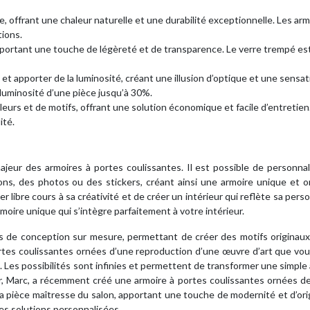
, offrant une chaleur naturelle et une durabilité exceptionnelle. Les ar
tions.
portant une touche de légèreté et de transparence. Le verre trempé es
 et apporter de la luminosité, créant une illusion d’optique et une sensat
luminosité d’une pièce jusqu’à 30%.
urs et de motifs, offrant une solution économique et facile d’entretien
ité.
jeur des armoires à portes coulissantes. Il est possible de personnal
ns, des photos ou des stickers, créant ainsi une armoire unique et or
r libre cours à sa créativité et de créer un intérieur qui reflète sa perso
oire unique qui s’intègre parfaitement à votre intérieur.
 de conception sur mesure, permettant de créer des motifs originaux
ortes coulissantes ornées d’une reproduction d’une œuvre d’art que vo
 Les possibilités sont infinies et permettent de transformer une simple
ur, Marc, a récemment créé une armoire à portes coulissantes ornées d
a pièce maîtresse du salon, apportant une touche de modernité et d’orig
s solutions personnalisées.