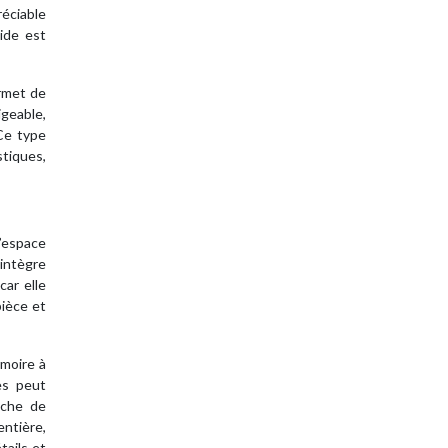
réciable
ide est
ermet de
igeable,
Ce type
stiques,
’espace
’intègre
car elle
pièce et
rmoire à
es peut
uche de
entière,
tails et