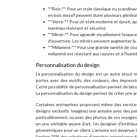
**Bois:** Pour un style classique ou scandinave
en bois massif peuvent durer plusieurs généra
**Verre:** Pour un style moderne et épuré, ap
matériau résistant et sécurisé.
**Miroir:** Pour agrandir visuellement l’espace
d’ouverture. Les miroirs peuvent augmenter la 
**Mélaminé:** Pour une grande variété de coule
mélaminé est résistant aux rayures et à l’humid
Personnalisation du design
La personnalisation du design est un autre atout ma
portes avec des motifs, des couleurs, des impressio
Cette possibilité de personnalisation permet de laisse
La personnalisation du design permet de créer une arm
Certaines entreprises proposent même des services
designs exclusifs. Imaginez une armoire avec des p
particulièrement, ou avec des photos de vos voyages.
en une véritable œuvre d’art. Un designer d’intérie
géométriques pour un client. L’armoire est devenue l
Environ 20% des acheteurs d’armoires optent pour de