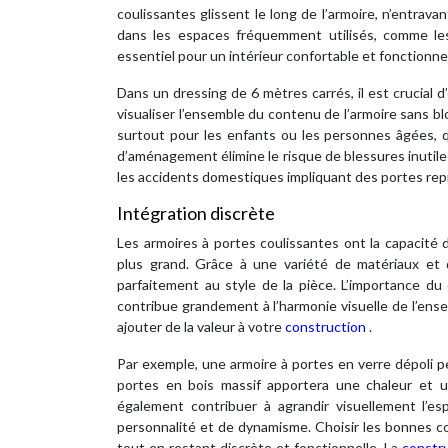
coulissantes glissent le long de l’armoire, n’entrava
dans les espaces fréquemment utilisés, comme les
essentiel pour un intérieur confortable et fonctionnel
Dans un dressing de 6 mètres carrés, il est crucial 
visualiser l’ensemble du contenu de l’armoire sans bl
surtout pour les enfants ou les personnes âgées, 
d’aménagement élimine le risque de blessures inutiles
les accidents domestiques impliquant des portes rep
Intégration discrète
Les armoires à portes coulissantes ont la capacité
plus grand. Grâce à une variété de matériaux et de
parfaitement au style de la pièce. L’importance du
contribue grandement à l’harmonie visuelle de l’ens
ajouter de la valeur à votre
construction
.
Par exemple, une armoire à portes en verre dépoli 
portes en bois massif apportera une chaleur et une
également contribuer à agrandir visuellement l’e
personnalité et de dynamisme. Choisir les bonnes co
tout en restant discrète et fonctionnelle. La
constr