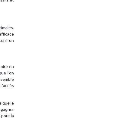
timales.
efficace
tenir un
moire en
que l’on
ensemble
 L’accès
e que le
e gagner
 pour la