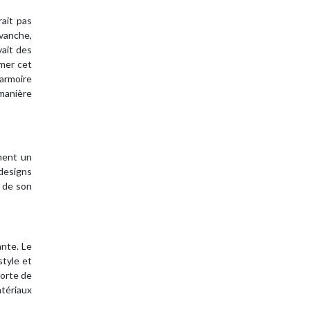
ait pas
evanche,
vait des
rmer cet
’armoire
 manière
ement un
 designs
é de son
ante. Le
style et
porte de
atériaux