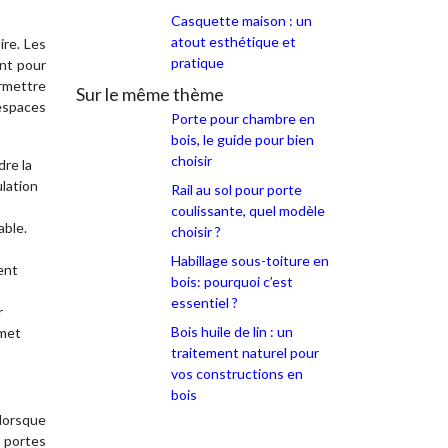
Casquette maison : un
atout esthétique et
ire. Les
pratique
ent pour
rmettre
Sur le même thème
espaces
Porte pour chambre en
bois, le guide pour bien
choisir
re la
ulation
Rail au sol pour porte
coulissante, quel modèle
able.
choisir ?
Habillage sous-toiture en
ent
bois: pourquoi c’est
essentiel ?
r
Bois huile de lin : un
met
traitement naturel pour
vos constructions en
bois
lorsque
 portes