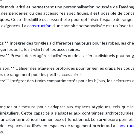
ande modularité et permettent une personnalisation poussée de l’amén
s, des penderies ou des accessoires spécifiques, il est possible de conc
ues. Cette flexibilité est essentielle pour optimiser l’espace de rang
s exigences. La
construction
d’une armoire personnalisée est un invest
* Intégrer des tringles à différentes hauteurs pour les robes, les ch
er les pulls, les t-shirts et les accessoires.
** Prévoir des étagères inclinées ou des casiers individuels pour rang
.
son:** Utiliser des étagères profondes pour ranger les draps, les couv
îtes de rangement pour les petits accessoires.
** Intégrer des tiroirs compartimentés pour les bijoux, les ceintures e
onçues sur mesure pour s’adapter aux espaces atypiques, tels que le
rréguliers. Cette capacité à s’adapter aux contraintes architecturale
our créer un intérieur harmonieux et fonctionnel. Le sur-mesure permet 
r des espaces inutilisés en espaces de rangement précieux. La
construc
es.