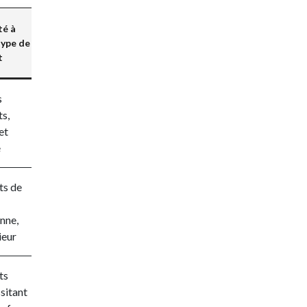
té à
type de
t
s
ts,
et
é
ts de
nne,
ieur
ts
sitant