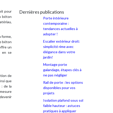
oit pour
Dernières publications
un béton
Porte intérieure
atériau,
contemporaine :
tendances actuelles à
adopter !
a forme,
Escalier extérieur droit:
de béton
simplicité rime avec
offre un
élégance dans votre
s en se
jardin!
Montage porte
galandage, étapes clés à
ne pas négliger
ction de
insi que
Rail de porte : les options
 : de la
disponibles pour vos
n mesure
projets
 devenir
Isolation plafond sous sol
faible hauteur : astuces
pratiques à appliquer