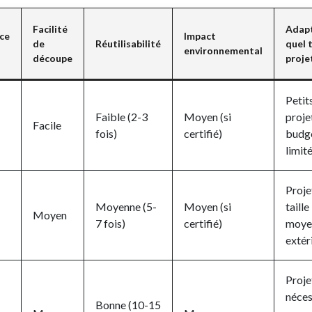
Facilité
Adap
ce
Impact
de
Réutilisabilité
quel 
environnemental
découpe
proje
Petit
Faible (2-3
Moyen (si
proje
Facile
fois)
certifié)
budg
limit
Proje
Moyenne (5-
Moyen (si
taille
Moyen
7 fois)
certifié)
moye
extér
Proje
néces
Bonne (10-15