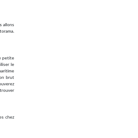
s allons
storama.
e petite
liser le
maritime
ton brut
ouverez
 trouver
les chez