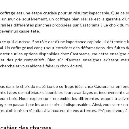
coffrage est une étape cruciale pour un résultat impeccable. Que ce s
ou un mur de soutènement, un coffrage bien réalisé est la garantie d’
armi les différentes planches proposées par Castorama ? Le choix du m
devenir un casse-tête.
à ce qu’il durcisse. Son rôle est d’une importance capitale : il détermine l
inal. Un coffrage mal conçu peut entraîner des déformations, des fuites 
ntrer sur les options disponibles chez Castorama, car cette enseigne 
 et des prix compétitifs. Bien sûr, d’autres enseignes existent, mai
herche et vous aidons à faire un choix éclairé.
à pas dans le choix du matériau de coffrage idéal chez Castorama, en fon
nts types de matériaux disponibles, leurs avantages et inconvénients, a
leur choix. Nous explorerons ensemble les différentes étapes à suivre
rage, en passant par les accessoires indispensables. Ainsi, vous serez e
t et d’obtenir un résultat à la hauteur de vos attentes. Préparez-vous à
e cahier des charges