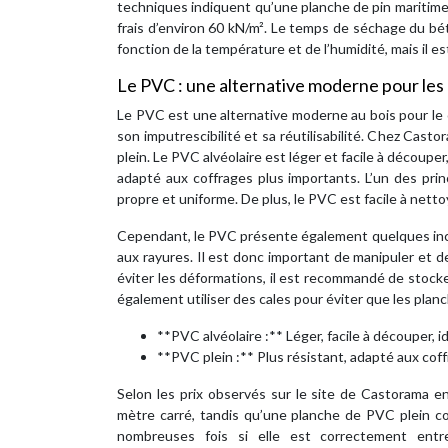
techniques indiquent qu’une planche de pin maritim
frais d’environ 60 kN/m². Le temps de séchage du b
fonction de la température et de l’humidité, mais il e
Le PVC : une alternative moderne pour les
Le PVC est une alternative moderne au bois pour le 
son imputrescibilité et sa réutilisabilité. Chez Cas
plein. Le PVC alvéolaire est léger et facile à découper
adapté aux coffrages plus importants. L’un des pri
propre et uniforme. De plus, le PVC est facile à netto
Cependant, le PVC présente également quelques incon
aux rayures. Il est donc important de manipuler et 
éviter les déformations, il est recommandé de stocker
également utiliser des cales pour éviter que les plan
**PVC alvéolaire :** Léger, facile à découper, id
**PVC plein :** Plus résistant, adapté aux cof
Selon les prix observés sur le site de Castorama e
mètre carré, tandis qu’une planche de PVC plein c
nombreuses fois si elle est correctement entr