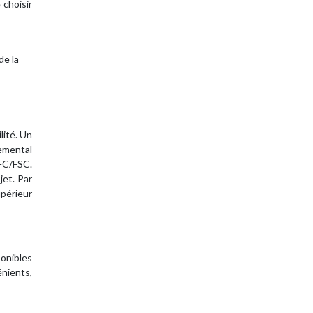
 choisir
de la
lité. Un
nemental
EFC/FSC.
jet. Par
périeur
ponibles
énients,