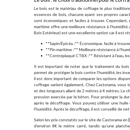
Le bois est le matériau de coffrage le plus traditio
essences de bois, chacune ayant ses propres caractér
sont économiques et faciles à trouver. Cependant, e
maritime offre une meilleure résistance à l’humidit
Bois Extérieur) est une excellente option car il est ré
**Sapin/Épicéa :** Économique, facile à trouver,
**Pin maritime :** Meilleure résistance à l’humi
**Contreplaqué CTBX :** Résistant à l’eau, bon
Il est important de noter que le traitement du bois 
permet de protéger le bois contre l’humidité, les in
il est donc important de comparer les options dispon
coffrage varient également. Chez Castorama, vous t
et des longueurs allant de 2 mètres à 4 mètres. Le cho
pression exercée par le béton. Pour prolonger la dur
après le décoffrage. Vous pouvez utiliser une huile 
l’humidité. Après le décoffrage, il est conseillé de ne
Selon les prix constatés sur le site de Castorama en
d’environ 8€ le mètre carré, tandis qu’une planc