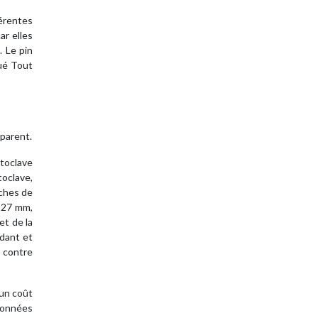
férentes
ar elles
. Le pin
qué Tout
pparent.
utoclave
toclave,
nches de
 27 mm,
et de la
ndant et
s contre
 un coût
données