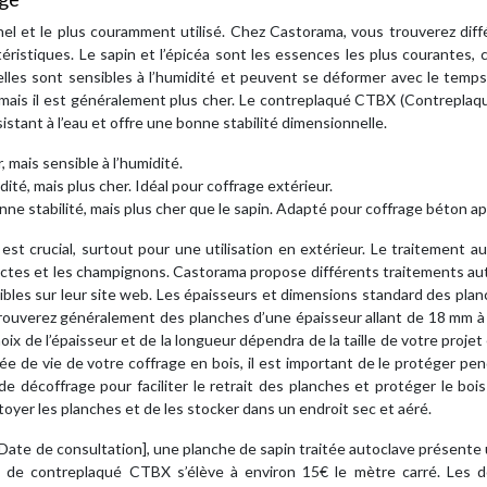
nnel et le plus couramment utilisé. Chez Castorama, vous trouverez dif
istiques. Le sapin et l’épicéa sont les essences les plus courantes, c
lles sont sensibles à l’humidité et peuvent se déformer avec le temps
é, mais il est généralement plus cher. Le contreplaqué CTBX (Contrepla
sistant à l’eau et offre une bonne stabilité dimensionnelle.
 mais sensible à l’humidité.
dité, mais plus cher. Idéal pour coffrage extérieur.
ne stabilité, mais plus cher que le sapin. Adapté pour coffrage béton a
est crucial, surtout pour une utilisation en extérieur. Le traitement a
sectes et les champignons. Castorama propose différents traitements au
ibles sur leur site web. Les épaisseurs et dimensions standard des pla
rouverez généralement des planches d’une épaisseur allant de 18 mm à
ix de l’épaisseur et de la longueur dépendra de la taille de votre projet 
ée de vie de votre coffrage en bois, il est important de le protéger pe
de décoffrage pour faciliter le retrait des planches et protéger le boi
ttoyer les planches et de les stocker dans un endroit sec et aéré.
 [Date de consultation], une planche de sapin traitée autoclave présente
he de contreplaqué CTBX s’élève à environ 15€ le mètre carré. Les 