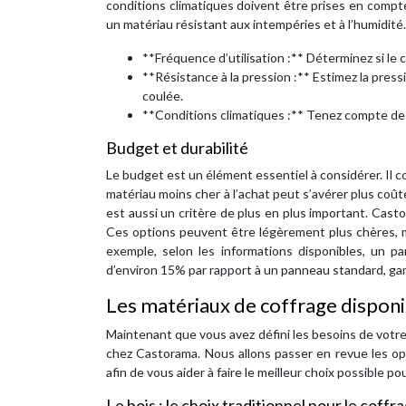
conditions climatiques doivent être prises en compte. 
un matériau résistant aux intempéries et à l’humidité.
**Fréquence d’utilisation :** Déterminez si le c
**Résistance à la pression :** Estimez la pressi
coulée.
**Conditions climatiques :** Tenez compte des c
Budget et durabilité
Le budget est un élément essentiel à considérer. Il co
matériau moins cher à l’achat peut s’avérer plus coû
est aussi un critère de plus en plus important. Cas
Ces options peuvent être légèrement plus chères, m
exemple, selon les informations disponibles, un 
d’environ 15% par rapport à un panneau standard, gar
Les matériaux de coffrage disponi
Maintenant que vous avez défini les besoins de votre 
chez Castorama. Nous allons passer en revue les opt
afin de vous aider à faire le meilleur choix possible p
Le bois : le choix traditionnel pour le coffr