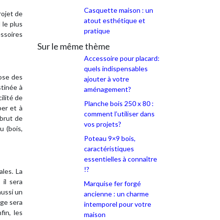
Casquette maison : un
rojet de
atout esthétique et
 le plus
pratique
ssoires
Sur le même thème
Accessoire pour placard:
quels indispensables
pose des
ajouter à votre
stinée à
aménagement?
ilité de
Planche bois 250 x 80 :
per et à
comment l’utiliser dans
 brut de
vos projets?
u (bois,
Poteau 9×9 bois,
caractéristiques
essentielles à connaître
!?
les. La
 il sera
Marquise fer forgé
aussi un
ancienne : un charme
age sera
intemporel pour votre
in, les
maison