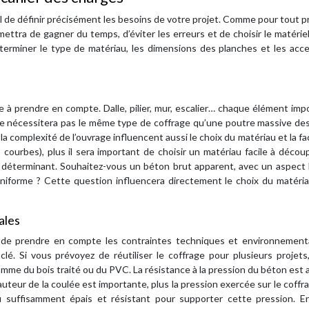
l de définir précisément les besoins de votre projet. Comme pour tout p
ettra de gagner du temps, d’éviter les erreurs et de choisir le matériel
erminer le type de matériau, les dimensions des planches et les acce
ère à prendre en compte. Dalle, pilier, mur, escalier… chaque élément im
 ne nécessitera pas le même type de coffrage qu’une poutre massive de
 complexité de l’ouvrage influencent aussi le choix du matériau et la fac
courbes), plus il sera important de choisir un matériau facile à décou
le déterminant. Souhaitez-vous un béton brut apparent, avec un aspect
uniforme ? Cette question influencera directement le choix du matéria
ales
nt de prendre en compte les contraintes techniques et environnementa
lé. Si vous prévoyez de réutiliser le coffrage pour plusieurs projets,
omme du bois traité ou du PVC. La résistance à la pression du béton est 
hauteur de la coulée est importante, plus la pression exercée sur le coffr
u suffisamment épais et résistant pour supporter cette pression. Enf