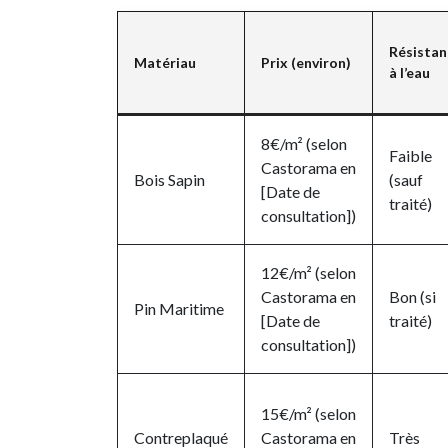
Résistan
Matériau
Prix (environ)
à l’eau
8€/m² (selon
Faible
Castorama en
Bois Sapin
(sauf
[Date de
traité)
consultation])
12€/m² (selon
Castorama en
Bon (si
Pin Maritime
[Date de
traité)
consultation])
15€/m² (selon
Contreplaqué
Castorama en
Très