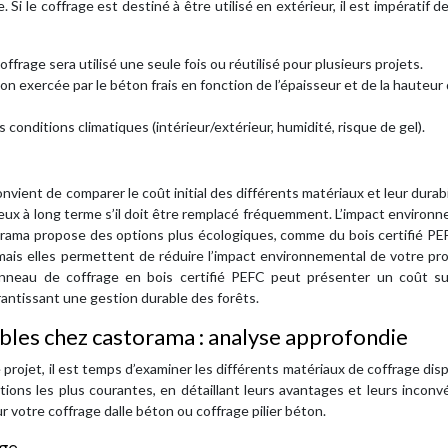
Si le coffrage est destiné à être utilisé en extérieur, il est impératif de
offrage sera utilisé une seule fois ou réutilisé pour plusieurs projets.
on exercée par le béton frais en fonction de l’épaisseur et de la hauteur 
onditions climatiques (intérieur/extérieur, humidité, risque de gel).
nvient de comparer le coût initial des différents matériaux et leur durabi
teux à long terme s’il doit être remplacé fréquemment. L’impact environ
torama propose des options plus écologiques, comme du bois certifié P
ais elles permettent de réduire l’impact environnemental de votre pro
panneau de coffrage en bois certifié PEFC peut présenter un coût su
antissant une gestion durable des forêts.
bles chez castorama : analyse approfondie
projet, il est temps d’examiner les différents matériaux de coffrage dis
ions les plus courantes, en détaillant leurs avantages et leurs inconv
our votre coffrage dalle béton ou coffrage pilier béton.
age