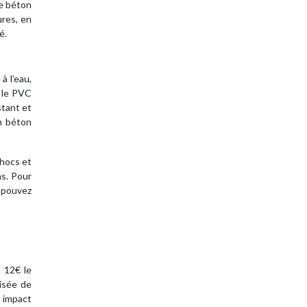
de béton
ures, en
é.
à l’eau,
t le PVC
stant et
un béton
chocs et
ns. Pour
s pouvez
n 12€ le
isée de
 impact