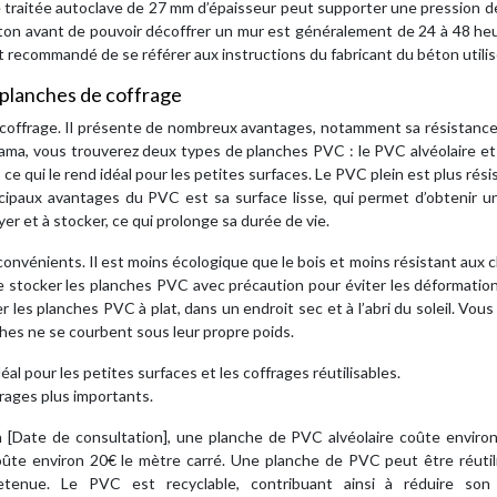
e traitée autoclave de 27 mm d’épaisseur peut supporter une pression 
éton avant de pouvoir décoffrer un mur est généralement de 24 à 48 he
st recommandé de se référer aux instructions du fabricant du béton utilis
 planches de coffrage
coffrage. Il présente de nombreux avantages, notamment sa résistance 
torama, vous trouverez deux types de planches PVC : le PVC alvéolaire e
, ce qui le rend idéal pour les petites surfaces. Le PVC plein est plus rési
ncipaux avantages du PVC est sa surface lisse, qui permet d’obtenir 
yer et à stocker, ce qui prolonge sa durée de vie.
vénients. Il est moins écologique que le bois et moins résistant aux 
de stocker les planches PVC avec précaution pour éviter les déformatio
 les planches PVC à plat, dans un endroit sec et à l’abri du soleil. Vou
ches ne se courbent sous leur propre poids.
éal pour les petites surfaces et les coffrages réutilisables.
frages plus importants.
n [Date de consultation], une planche de PVC alvéolaire coûte enviro
oûte environ 20€ le mètre carré. Une planche de PVC peut être réutil
etenue. Le PVC est recyclable, contribuant ainsi à réduire son