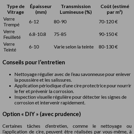
Type de
Épaisseur
Transmission
Coût (estimé
Vitrage
(mm)
Lumineuse (%)
par m²)
Verre
6-12
80-90
70-120 €
Trempé
Verre
6.8-10.8
75-85
90-150 €
Feuilleté
Verre
6-10
Varie selon la teinte
80-130 €
Teinté
Conseils pour l’entretien
Nettoyage régulier avec de l’eau savonneuse pour enlever
la poussière et les salissures.
Application périodique d’une cire protectrice pour nourrir
le fer et prévenir la corrosion.
Inspection visuelle régulière pour détecter les signes de
corrosion et intervenir rapidement.
Option « DIY » (avec prudence)
Certaines tâches d’entretien, comme le nettoyage ou
l’application de cire, peuvent être réalisées par vous-même, à