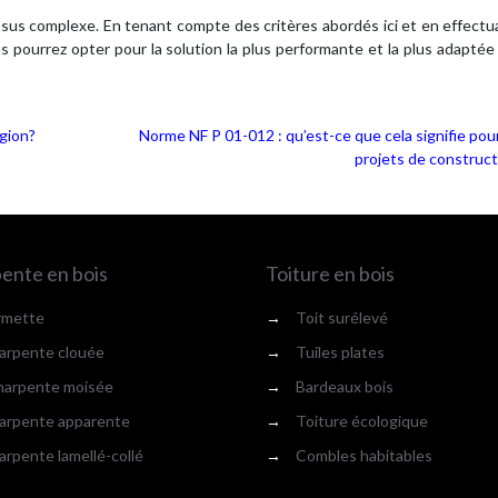
essus complexe. En tenant compte des critères abordés ici et en effect
 pourrez opter pour la solution la plus performante et la plus adaptée
égion?
Norme NF P 01-012 : qu’est-ce que cela signifie pou
projets de construct
ente en bois
Toiture en bois
rmette
→
Toit surélevé
rpente clouée
→
Tuiles plates
arpente moisée
→
Bardeaux bois
rpente apparente
→
Toiture écologique
rpente lamellé-collé
→
Combles habitables