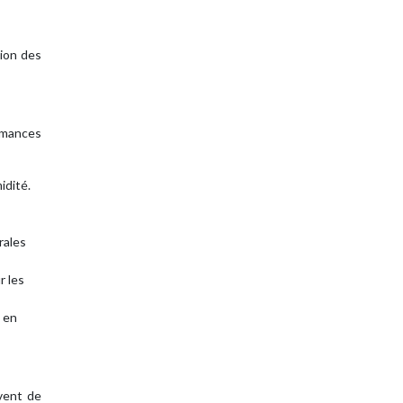
tion des
rmances
idité.
rales
r les
 en
uvent de