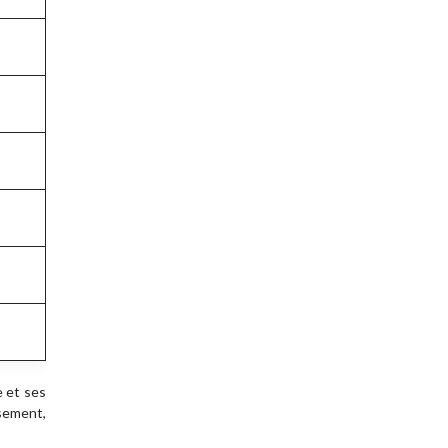
e et ses
ssement,