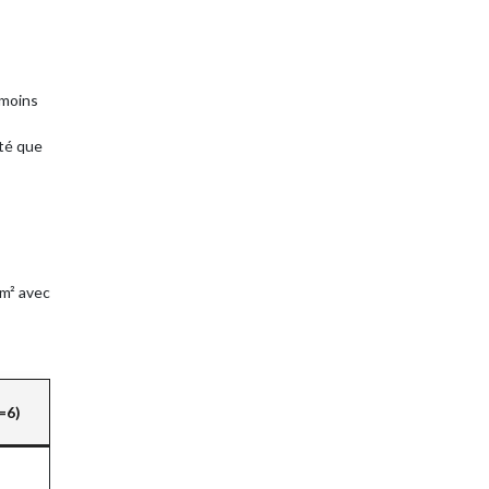
 moins
ité que
 m² avec
=6)