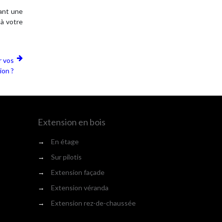
uant une
 à votre
r vos
ion ?
Extension en bois
→
En étage
→
Sur pilotis
→
Extension façade
→
Extension véranda
→
Extension rez-de-chaussée