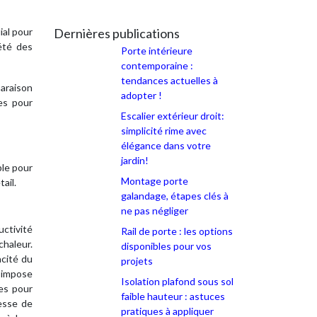
ial pour
Dernières publications
été des
Porte intérieure
contemporaine :
tendances actuelles à
paraison
adopter !
es pour
Escalier extérieur droit:
simplicité rime avec
élégance dans votre
jardin!
ble pour
Montage porte
ail.
galandage, étapes clés à
ne pas négliger
uctivité
Rail de porte : les options
chaleur.
disponibles pour vos
acité du
projets
0 impose
Isolation plafond sous sol
ces pour
faible hauteur : astuces
lesse de
pratiques à appliquer