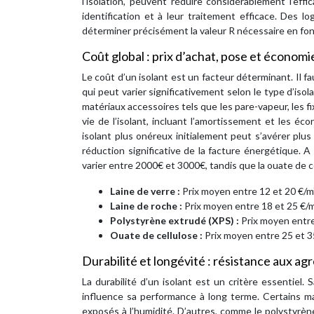
l’isolation, peuvent réduire considérablement l’eff
identification et à leur traitement efficace. Des lo
déterminer précisément la valeur R nécessaire en fonc
Coût global : prix d’achat, pose et économi
Le coût d’un isolant est un facteur déterminant. Il fa
qui peut varier significativement selon le type d’isol
matériaux accessoires tels que les pare-vapeur, les fi
vie de l’isolant, incluant l’amortissement et les éc
isolant plus onéreux initialement peut s’avérer pl
réduction significative de la facture énergétique. A
varier entre 2000€ et 3000€, tandis que la ouate de 
Laine de verre :
Prix moyen entre 12 et 20 €/m
Laine de roche :
Prix moyen entre 18 et 25 €/
Polystyrène extrudé (XPS) :
Prix moyen entre
Ouate de cellulose :
Prix moyen entre 25 et 3
Durabilité et longévité : résistance aux ag
La durabilité d’un isolant est un critère essentiel.
influence sa performance à long terme. Certains mat
exposés à l’humidité. D’autres, comme le polystyrène