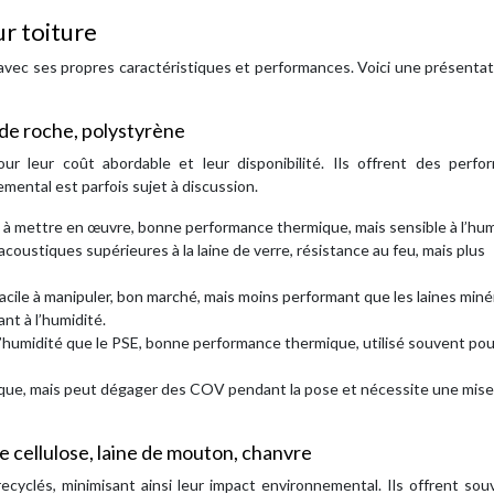
ur toiture
avec ses propres caractéristiques et performances. Voici une présenta
e de roche, polystyrène
our leur coût abordable et leur disponibilité. Ils offrent des perfo
mental est parfois sujet à discussion.
le à mettre en œuvre, bonne performance thermique, mais sensible à l’hum
oustiques supérieures à la laine de verre, résistance au feu, mais plus
facile à manipuler, bon marché, mais moins performant que les laines miné
nt à l’humidité.
 l’humidité que le PSE, bonne performance thermique, utilisé souvent pou
ique, mais peut dégager des COV pendant la pose et nécessite une mise
e cellulose, laine de mouton, chanvre
recyclés, minimisant ainsi leur impact environnemental. Ils offrent so