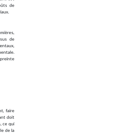
oûts de
iaux.
emières,
ssus de
mentaux,
entale.
mpreinte
t, faire
ant doit
, ce qui
le de la