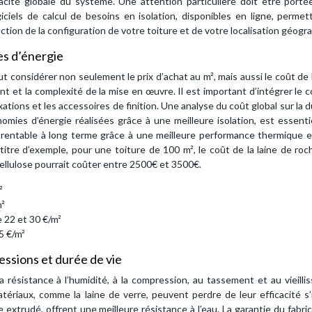
icacité globale du système. Une attention particulière doit être porté
giciels de calcul de besoins en isolation, disponibles en ligne, perme
tion de la configuration de votre toiture et de votre localisation géogr
es d’énergie
ut considérer non seulement le prix d’achat au m², mais aussi le coût de 
ant et la complexité de la mise en œuvre. Il est important d’intégrer le 
xations et les accessoires de finition. Une analyse du coût global sur la 
onomies d’énergie réalisées grâce à une meilleure isolation, est essenti
us rentable à long terme grâce à une meilleure performance thermique 
 titre d’exemple, pour une toiture de 100 m², le coût de la laine de ro
cellulose pourrait coûter entre 2500€ et 3500€.
²
m²
 22 et 30 €/m²
5 €/m²
ressions et durée de vie
 Sa résistance à l’humidité, à la compression, au tassement et au vieill
ériaux, comme la laine de verre, peuvent perdre de leur efficacité s’
 extrudé, offrent une meilleure résistance à l’eau. La garantie du fabri