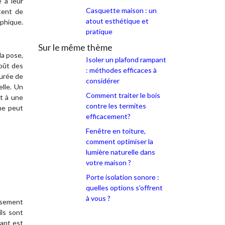
e à leur
Casquette maison : un
ttent de
atout esthétique et
aphique.
pratique
Sur le même thème
la pose,
Isoler un plafond rampant
coût des
: méthodes efficaces à
durée de
considérer
elle. Un
Comment traiter le bois
et à une
contre les termites
che peut
efficacement?
Fenêtre en toiture,
comment optimiser la
lumière naturelle dans
votre maison ?
Porte isolation sonore :
quelles options s’offrent
à vous ?
issement
ils sont
cant est