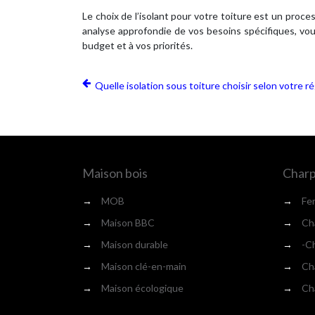
Le choix de l’isolant pour votre toiture est un proc
analyse approfondie de vos besoins spécifiques, vous
budget et à vos priorités.
Quelle isolation sous toiture choisir selon votre r
Maison bois
Charp
→
MOB
→
Fe
→
Maison BBC
→
Cha
→
Maison durable
→
-Ch
→
Maison clé-en-main
→
Cha
→
Maison écologique
→
Cha