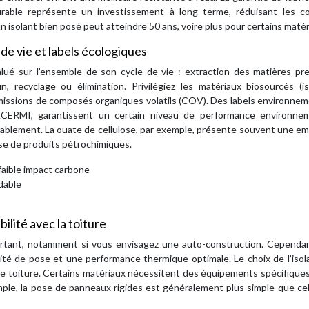
urable représente un investissement à long terme, réduisant les c
 isolant bien posé peut atteindre 50 ans, voire plus pour certains matér
de vie et labels écologiques
alué sur l’ensemble de son cycle de vie : extraction des matières pr
n, recyclage ou élimination. Privilégiez les matériaux biosourcés (i
 émissions de composés organiques volatils (COV). Des labels environne
 ACERMI, garantissent un certain niveau de performance environnem
rablement. La ouate de cellulose, par exemple, présente souvent une e
base de produits pétrochimiques.
faible impact carbone
dable
ilité avec la toiture
portant, notamment si vous envisagez une auto-construction. Cependan
lité de pose et une performance thermique optimale. Le choix de l’isol
re toiture. Certains matériaux nécessitent des équipements spécifiques
ple, la pose de panneaux rigides est généralement plus simple que cel