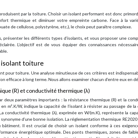
oduisent par la toiture. Choisir un isolant performant est donc primord
onfort thermique et diminuer votre empreinte carbone. Face à la vari
ouate de cellulose, polystyrène, etc.), le choix peut paraître complexe.
s, présenter les différents types d’isolants, et vous proposer une com
clairée. L’objectif est de vous équiper des connaissances nécessair
able.
 isolant toiture
lant pour toiture. Une analyse minutieuse de ces critères est indispensa
ion efficace à long terme. Nous allons examiner chacun d’entre eux en dét
que (R) et conductivité thermique (λ)
r deux paramètres importants : la résistance thermique (R) et la cond
en m².K/W, indique la capacité de l’isolant à résister au passage de la 
n. La conductivité thermique (λ), exprimée en W/(m.K), représente la cap
 est synonyme d’une bonne isolation. La réglementation thermique RE202
 bâtiment. Il est crucial de choisir un isolant conforme à ces exigen
erformance énergétique optimale. Des ponts thermiques, zones de faib