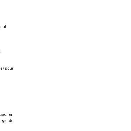
 qui
s
es) pour
fage. En
rgie de