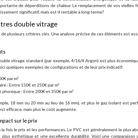
portante de déperditions de chaleur. Le remplacement de vos vieilles 
ssement significatif, mais est-il rentable à long terme?
êtres double vitrage
n de plusieurs critères clés. Une analyse précise de ces éléments est ess
ûts
 double vitrage standard (par exemple, 4/16/4 Argon) est plus économiq
oici quelques exemples de configurations et de leur prix indicatif:
00€ par m²
ire : Entre 150€ et 250€ par m²
 phonique : Entre 200€ et 350€ par m²
emple, 18 mm ou 20 mm au lieu de 16 mm), et plus le gaz isolant est pe
est efficace, mais plus le coût augmente.
mpact sur le prix
 la fois le prix et les performances. Le PVC est généralement le plus ab
ct plus esthétique et une excellente durabilité. Voici une comparaison 