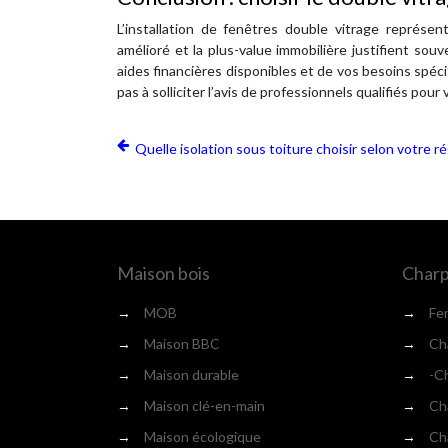
L’installation de fenêtres double vitrage représe
amélioré et la plus-value immobilière justifient so
aides financières disponibles et de vos besoins spéci
pas à solliciter l’avis de professionnels qualifiés po
Quelle isolation sous toiture choisir selon votre r
Maison bois
Charp
→
MOB
→
Fe
→
Maison BBC
→
Cha
→
Maison durable
→
-Ch
→
Maison clé-en-main
→
Cha
→
Maison écologique
→
Cha