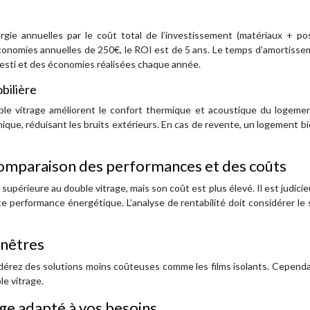
gie annuelles par le coût total de l’investissement (matériaux + pos
onomies annuelles de 250€, le ROI est de 5 ans. Le temps d’amortisse
esti et des économies réalisées chaque année.
bilière
le vitrage améliorent le confort thermique et acoustique du logement
ique, réduisant les bruits extérieurs. En cas de revente, un logement bi
: comparaison des performances et des coûts
 supérieure au double vitrage, mais son coût est plus élevé. Il est judici
te performance énergétique. L’analyse de rentabilité doit considérer le
enêtres
dérez des solutions moins coûteuses comme les films isolants. Cependa
le vitrage.
rage adapté à vos besoins