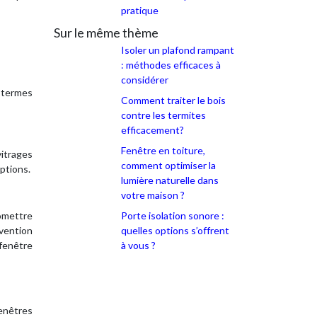
pratique
Sur le même thème
Isoler un plafond rampant
: méthodes efficaces à
considérer
 termes
Comment traiter le bois
contre les termites
efficacement?
Fenêtre en toiture,
vitrages
comment optimiser la
options.
lumière naturelle dans
votre maison ?
omettre
Porte isolation sonore :
rvention
quelles options s’offrent
 fenêtre
à vous ?
fenêtres