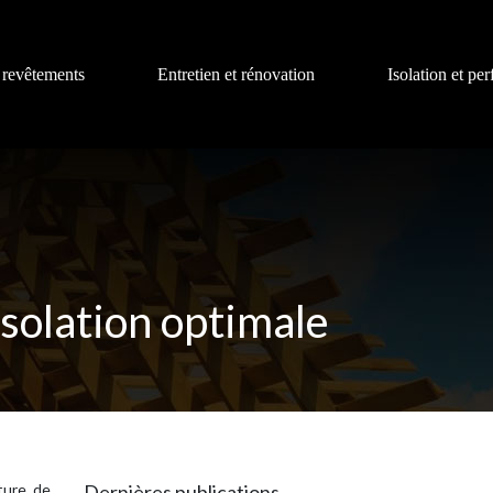
 revêtements
Entretien et rénovation
Isolation et pe
 isolation optimale
ture de
Dernières publications