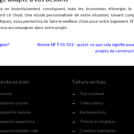
nte un investissement conséquent, mais les économies d’énergie, le 
uvent ce choix. Une étude personnalisée de votre situation, tenant co
fiques, vous permettra de faire le meilleur choix pour votre logement. N
ur vous accompagner dans votre projet.
égion?
Norme NF P 01-012 : qu’est-ce que cela signifie pou
projets de construct
ente en bois
Toiture en bois
rmette
→
Toit surélevé
rpente clouée
→
Tuiles plates
arpente moisée
→
Bardeaux bois
rpente apparente
→
Toiture écologique
rpente lamellé-collé
→
Combles habitables