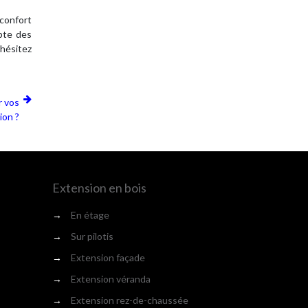
confort
mpte des
’hésitez
r vos
ion ?
Extension en bois
→
En étage
→
Sur pilotis
→
Extension façade
→
Extension véranda
→
Extension rez-de-chaussée