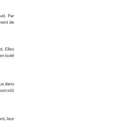
e). Par
ment de
. Elles
en isolé
eux dans
 surcoût
nt, leur