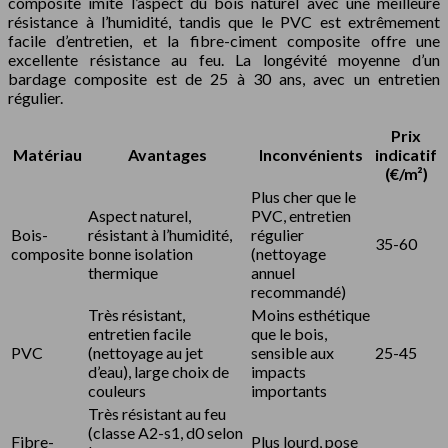
composite imite l’aspect du bois naturel avec une meilleure
résistance à l’humidité, tandis que le PVC est extrêmement
facile d’entretien, et la fibre-ciment composite offre une
excellente résistance au feu. La longévité moyenne d’un
bardage composite est de 25 à 30 ans, avec un entretien
régulier.
Prix
Matériau
Avantages
Inconvénients
indicatif
(€/m²)
Plus cher que le
Aspect naturel,
PVC, entretien
Bois-
résistant à l’humidité,
régulier
35-60
composite
bonne isolation
(nettoyage
thermique
annuel
recommandé)
Très résistant,
Moins esthétique
entretien facile
que le bois,
PVC
(nettoyage au jet
sensible aux
25-45
d’eau), large choix de
impacts
couleurs
importants
Très résistant au feu
(classe A2-s1, d0 selon
Fibre-
Plus lourd, pose