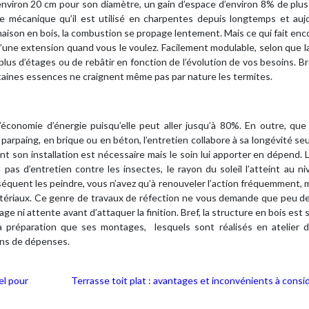
’environ 20 cm pour son diamètre, un gain d’espace d’environ 8% de plu
nce mécanique qu’il est utilisé en charpentes depuis longtemps et auj
 maison en bois, la combustion se propage lentement. Mais ce qui fait enc
é d’une extension quand vous le voulez. Facilement modulable, selon que la
 plus d’étages ou de rebâtir en fonction de l’évolution de vos besoins. Br
rtaines essences ne craignent même pas par nature les termites.
conomie d’énergie puisqu’elle peut aller jusqu’à 80%. En outre, que 
 parpaing, en brique ou en béton, l’entretien collabore à sa longévité s
nt son installation est nécessaire mais le soin lui apporter en dépend. 
pas d’entretien contre les insectes, le rayon du soleil l’atteint au n
nséquent les peindre, vous n’avez qu’à renouveler l’action fréquemment, m
atériaux. Ce genre de travaux de réfection ne vous demande que peu d
e ni attente avant d’attaquer la finition. Bref, la structure en bois est
 préparation que ses montages, lesquels sont réalisés en atelier d
ins de dépenses.
el pour
Terrasse toit plat : avantages et inconvénients à consi