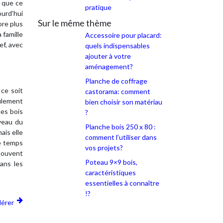
s que ce
pratique
ourd’hui
Sur le même thème
ore plus
 famille
Accessoire pour placard:
ef, avec
quels indispensables
ajouter à votre
aménagement?
Planche de coffrage
ce soit
castorama: comment
eulement
bien choisir son matériau
Les bois
?
iveau du
Planche bois 250 x 80 :
ais elle
comment l’utiliser dans
e temps
vos projets?
 souvent
Poteau 9×9 bois,
ans les
caractéristiques
essentielles à connaître
!?
dérer