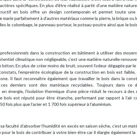
ctères spécifiques. En plus d’être réalisé à partir d’une matière naturel
tructif en bois offre un design contemporain et permet toute une 
se marie parfaitement à d’autres matériaux comme la pierre, la brique ou 
lles le colombage, le panneau-porteur, le poteau-poutre ainsi que le boi
professionnels dans la construction en bâtiment à utiliser des moyen
tentiel climatique non négligeable, c’est une matière naturelle renouvel
e béton. En plus de créer moins de bruit, souvent l’odeur dégagée par le
nstats, l’empreinte écologique de la construction en bois est faible,
one. Il faut reconnaître également que travailler le bois dans la cons
 ces derniers sont des matériaux recyclables. Toujours dans ce 
en énergie, l’isolation thermique d’une pièce réduit le recours à de
 Le bois est réputé pour être étanche, performant par rapport à l’air
50 fois plus que l’acier et 1 700 fois supérieur à l’aluminium.
a faculté d’absorber l’humidité en excès en saison sèche, c’est un matér
e pour le bois de contribuer à votre bien-être car il élargie également la